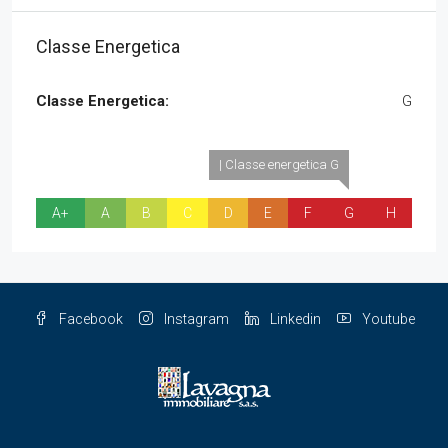
Classe Energetica
Classe Energetica:
G
| Classe energetica G
A+
A
B
C
D
E
F
G
H
Facebook
Instagram
Linkedin
Youtube