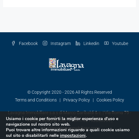
Facebook
Instagram
Linkedin
Youtube
© Copyright 2020 -
2026 All Rights Reserved
Terms and Conditions
|
Privacy Policy
|
Cookies Policy
Lavagna Immobiliare s.a.s di Marco Garibaldi & c. | Via Roma 79 -
Usiamo i cookie per fornirti la miglior esperienza d'uso e
16033 Lavagna (GE) | P.IVA IT02192850994 |
navigazione sul nostro sito web.
info@lavagnaimmobiliare.com
Puoi trovare altre informazioni riguardo a quali cookie usiamo
sul sito o disabilitarli nelle
impostazioni
.